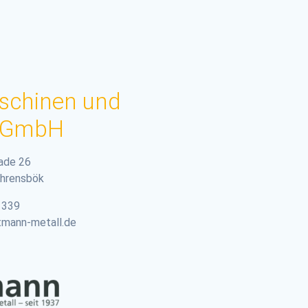
schinen und
k GmbH
ade 26
hrensbök
1339
nn-metall.de