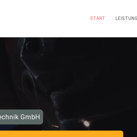
START
LEISTUN
technik GmbH